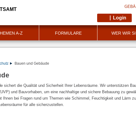
GEBÄ
ITSAMT
Login
HEMEN A-Z
FORMULARE
WER WIR S
chutz
Bauen und Gebäude
ude
sichert die Qualität und Sicherheit Ihrer Lebensräume. Wir unterstützen Bau
 (UVP) und Bauvorhaben, um eine nachhaltige und sichere Bebauung zu gewäh
t Ihnen bei Fragen rund um Themen wie Schimmel, Feuchtigkeit und Lärm zur 
bensräume für alle sicherzustellen.